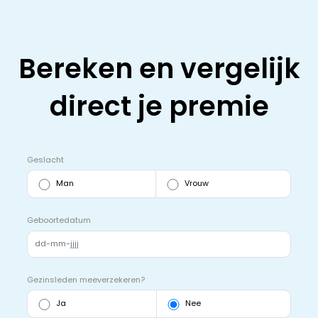
Bereken en vergelijk
direct je premie
Geslacht
Man
Vrouw
Geboortedatum
Gezinsleden meeverzekeren?
Ja
Nee