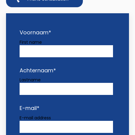
Voornaam
*
First name
Achternaam
*
Lastname
E-mail
*
E-mail address