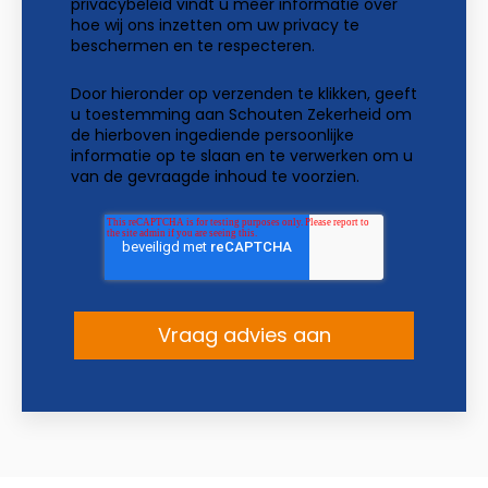
privacybeleid
vindt u meer informatie over
hoe wij ons inzetten om uw privacy te
beschermen en te respecteren.
Door hieronder op verzenden te klikken, geeft
u toestemming aan Schouten Zekerheid om
de hierboven ingediende persoonlijke
informatie op te slaan en te verwerken om u
van de gevraagde inhoud te voorzien.